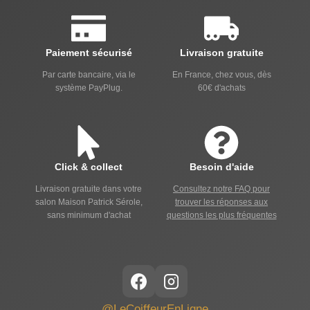
Paiement sécurisé
Livraison gratuite
Par carte bancaire, via le
En France, chez vous, dès
système PayPlug.
60€ d'achats
Click & collect
Besoin d'aide
Livraison gratuite dans votre
Consultez notre FAQ pour
salon Maison Patrick Sérole,
trouver les réponses aux
sans minimum d'achat
questions les plus fréquentes
@LeCoiffeurEnLigne