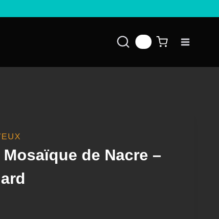
👤
VEUX
e Mosaïque de Nacre –
ard