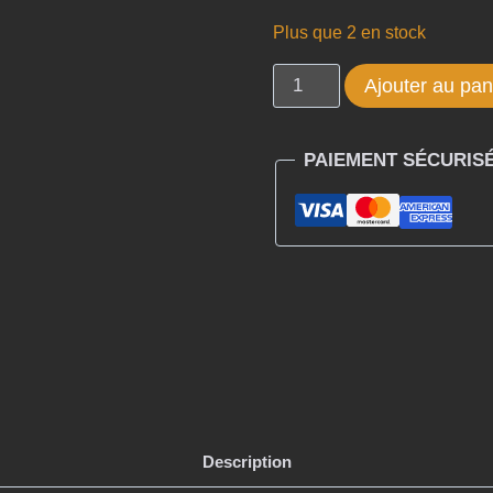
Plus que 2 en stock
quantité
Ajouter au pan
de
Barrette
PAIEMENT SÉCURIS
Fine
Mosaïque
de
Nacre
–
Maison
Huchard
Description