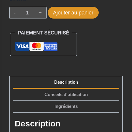
quantité
Ajouter au panier
de
LES
PAIEMENT SÉCURISÉ
SECRETS
DE
LOLY
BOOST
CURL
GELEE
Description
CAPILLAIRE
250ML
Conseils d'utilisation
Ingrédients
Description