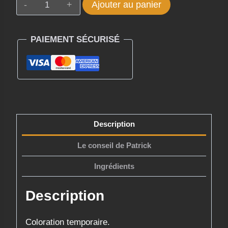
quantité
Ajouter au panier
de
MOROCCANOIL
PAIEMENT SÉCURISÉ
MASQUE
COULEUR
PIGMENTANT
CUIVRE
30ML
Description
Le conseil de Patrick
Ingrédients
Description
Coloration temporaire.