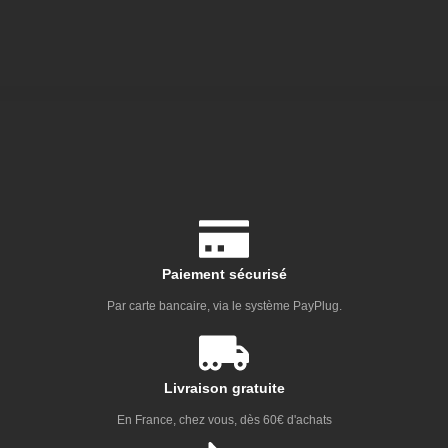
Paiement sécurisé
Par carte bancaire, via le système PayPlug.
Livraison gratuite
En France, chez vous, dès 60€ d'achats