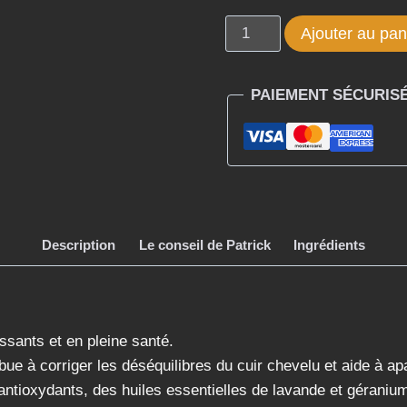
quantité
Ajouter au pan
de
MOROCCANOIL
PAIEMENT SÉCURIS
SOIN
CUIR
CHEVELU
SEC
45ML
Description
Le conseil de Patrick
Ingrédients
ssants et en pleine santé.
bue à corriger les déséquilibres du cuir chevelu et aide à a
antioxydants, des huiles essentielles de lavande et géranium 