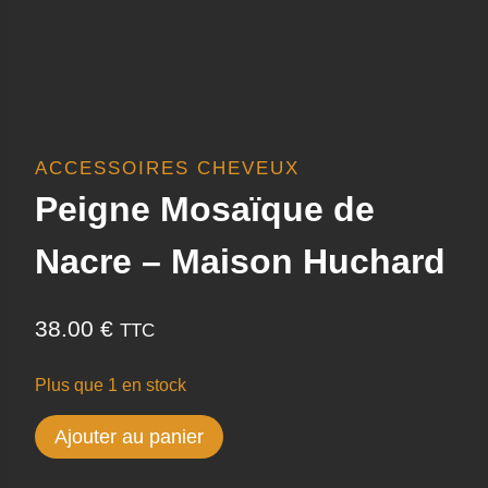
ACCESSOIRES CHEVEUX
Peigne Mosaïque de
Nacre – Maison Huchard
38.00
€
TTC
Plus que 1 en stock
quantité
Ajouter au panier
de
Peigne