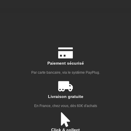
Paiement sécurisé
Par carte bancaire, via le système PayPlug.
Livraison gratuite
En France, chez vous, dès 60€ d'achats
Click & collect