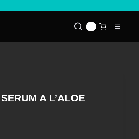
👤
SERUM A L’ALOE