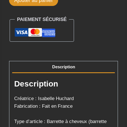
Ajouter au panier
de
Pince
PAIEMENT SÉCURISÉ
La
Céleste
Écaillée
-
Isabelle
Huchard
Description
Description
Créatrice : Isabelle Huchard
​Fabrication : Fait en France
Type d’article : Barrette à cheveux (barrette