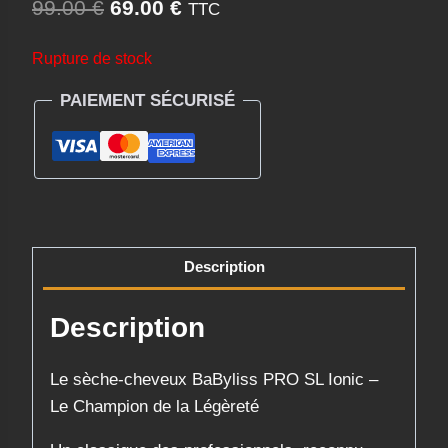
Le
Le
99.00
€
69.00
€
TTC
prix
prix
Rupture de stock
initial
actuel
PAIEMENT SÉCURISÉ
était :
est :
99.00 €.
69.00 €.
Description
Description
Le sèche-cheveux BaByliss PRO SL Ionic –
Le Champion de la Légèreté