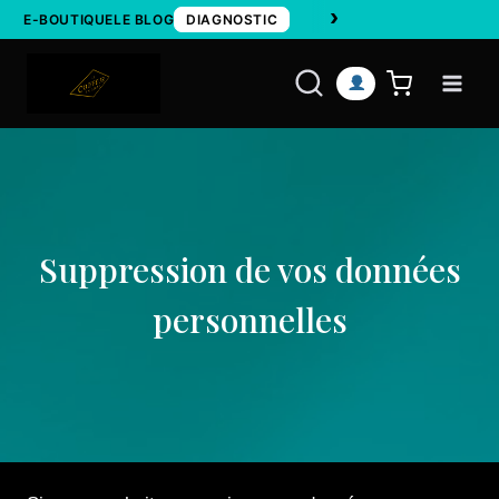
›
Aller
E-BOUTIQUE
LE BLOG
DIAGNOSTIC
au
contenu
Suppression de vos données
personnelles