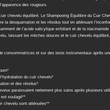
 l’apparence des rougeurs.
ir chevelu équilibré. Le Shampooing Équilibre du Cuir Chev
uire la desquamation et les résidus tout en atténuant l’incon
tamment de l’acide salicylique exfoliant et de la niacinamid
lu, laissant les mèches douces et le cuir chevelu équilibré, 
de consommatrices et sur des tests instrumentaux après une 
ébum*
l’hydratation du cuir chevelu*
ation et des résidus*
eveux paraissaient nettement plus sains après plusieurs util
u est soulagé**
r chevelu sont atténuées**