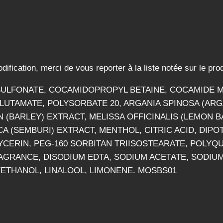
odification, merci de vous reporter à la liste notée sur le prod
 SULFONATE, COCAMIDOPROPYL BETAINE, COCAMIDE 
UTAMATE, POLYSORBATE 20, ARGANIA SPINOSA (ARGA
 (BARLEY) EXTRACT, MELISSA OFFICINALIS (LEMON 
CA (SEMBURI) EXTRACT, MENTHOL, CITRIC ACID, DIP
CERIN, PEG-160 SORBITAN TRIISOSTEARATE, POLYQU
AGRANCE, DISODIUM EDTA, SODIUM ACETATE, SODIUM
ETHANOL, LINALOOL, LIMONENE. MOSBS01