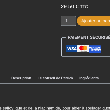
29.50
€
TTC
quantité
Ajouter au pan
de
MOROCCANOIL
PAIEMENT SÉCURIS
SHAMPOOING
EQUILIBRANT
CUIR
CHEVELU
250ML
Description
Le conseil de Patrick
Ingrédients
 salicylique et de la niacinamide, pour aider à soulager quo