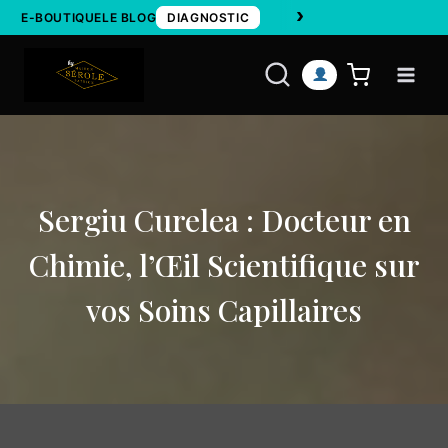
›
Aller
E-BOUTIQUE
LE BLOG
DIAGNOSTIC
au
contenu
Sergiu Curelea : Docteur en
Chimie, l’Œil Scientifique sur
vos Soins Capillaires