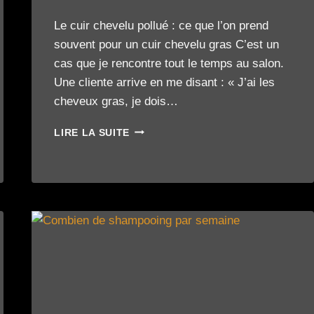
Le cuir chevelu pollué : ce que l’on prend
souvent pour un cuir chevelu gras C’est un
cas que je rencontre tout le temps au salon.
Une cliente arrive en me disant : « J’ai les
cheveux gras, je dois…
CUIR
LIRE LA SUITE
CHEVELU
GRAS
OU
CUIR
CHEVELU
SATURÉ
DE
PRODUITS
?