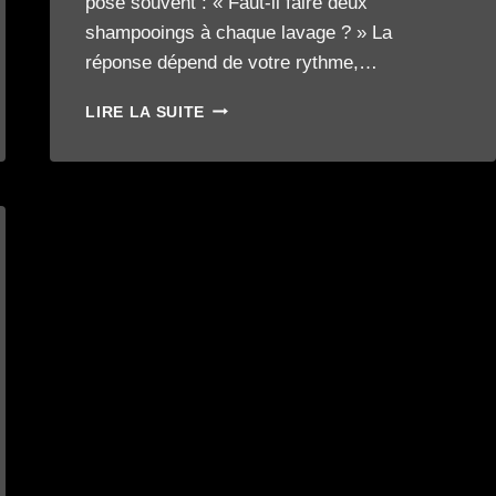
pose souvent : « Faut-il faire deux
shampooings à chaque lavage ? » La
réponse dépend de votre rythme,…
UN
LIRE LA SUITE
OU
DEUX
SHAMPOOINGS
?
ADAPTER
LE
LAVAGE
À
VOTRE
RYTHME