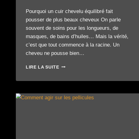
Pourquoi un cuir chevelu équilibré fait
pousser de plus beaux cheveux On parle
souvent de soins pour les longueurs, de
masques, de bains d’huiles… Mais la vérité,
c’est que tout commence à la racine. Un
cheveu ne pousse bien…
UN
LIRE LA SUITE
CUIR
CHEVELU
ÉQUILIBRÉ
POUR
UNE
POUSSE
PLUS
BELLE
ET
PLUS
RÉGULIÈRE