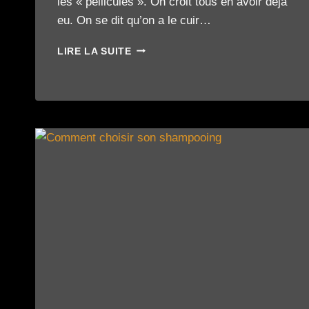
les « pellicules ». On croit tous en avoir déjà
eu. On se dit qu’on a le cuir…
PELLICULES,
LIRE LA SUITE
SÉCHERESSE
OU
CUIR
CHEVELU
POLLUÉ
:
SAVOIR
FAIRE
LA
DIFFÉRENCE