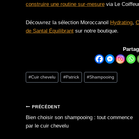
construire une routine sur-mesure
via Le Coiffeu
Découvrez la sélection Moroccanoil
Hydrating
,
C
de Santal Équilibrant
sur notre boutique.
Partag
Étiquettes
#
Cuir chevelu
#
Patrick
#
Shampooing
de
la
publication :
Navigation
PRÉCÉDENT
Bien choisir son shampooing : tout commence
de
par le cuir chevelu
l’article