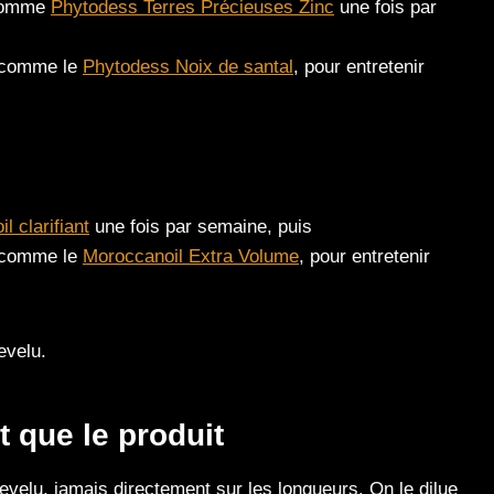
 comme
Phytodess Terres Précieuses Zinc
une fois par
, comme le
Phytodess Noix de santal
, pour entretenir
l clarifiant
une fois par semaine, puis
, comme le
Moroccanoil Extra Volume
, pour entretenir
evelu.
 que le produit
evelu, jamais directement sur les longueurs. On le dilue