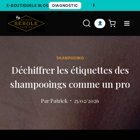
›
Aller
E-BOUTIQUE
LE BLOG
DIAGNOSTIC
au
contenu
SHAMPOOING
Déchiffrer les étiquettes des
shampooings comme un pro
Par
Patrick
25/02/2026