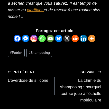
à sécher, c’est que vous saturez. Il est temps de
passer au
clarifiant
et de revenir à une routine plus
noble ! »
Partagez cet article
Étiquettes
#
Patrick
#
Shampooing
de
la
publication :
Navigation
PRÉCÉDENT
SUIVANT
L’overdose de silicone
La chimie du
de
shampooing : pourquoi
l’article
tout se joue à l’échelle
moléculaire