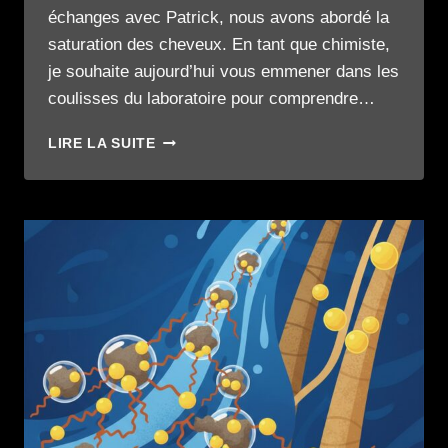
échanges avec Patrick, nous avons abordé la
saturation des cheveux. En tant que chimiste,
je souhaite aujourd’hui vous emmener dans les
coulisses du laboratoire pour comprendre…
LA
LIRE LA SUITE
SCIENCE
DES
SILICONES
:
DU
VERNIS
INDUSTRIEL
AU
BOUCLIER
INTELLIGENT