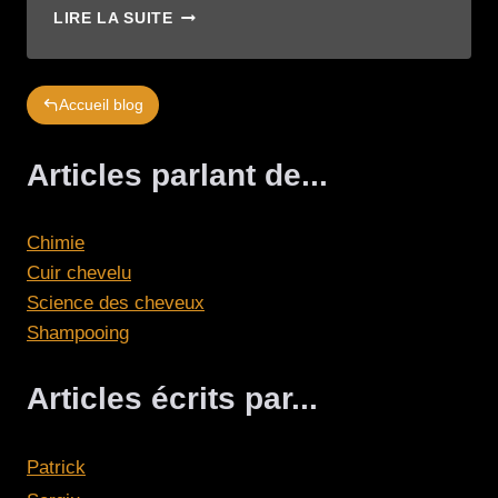
LA
LIRE LA SUITE
CHIMIE
DU
SHAMPOOING
Accueil blog
:
POURQUOI
TOUT
Articles parlant de...
SE
JOUE
À
Chimie
L’ÉCHELLE
MOLÉCULAIRE
Cuir chevelu
Science des cheveux
Shampooing
Articles écrits par...
Patrick