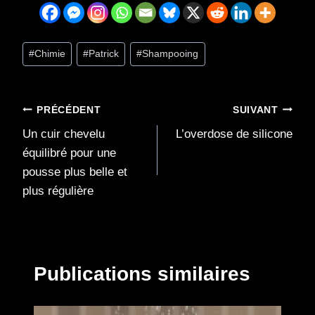
Étiquettes
#
Chimie
#
Patrick
#
Shampooing
de
la
publication :
Navigation
PRÉCÉDENT
SUIVANT
Un cuir chevelu
L’overdose de silicone
de
équilibré pour une
l’article
pousse plus belle et
plus régulière
Publications similaires