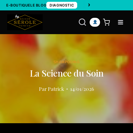
›
Aller
E-BOUTIQUE
LE BLOG
DIAGNOSTIC
au
contenu
SHAMPOOING
La Science du Soin
Par
Patrick
14/01/2026