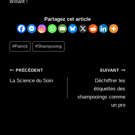
brillant !
Partagez cet article
Étiquettes
#
Patrick
#
Shampooing
de
la
publication :
Navigation
PRÉCÉDENT
SUIVANT
La Science du Soin
Déchiffrer les
de
étiquettes des
l’article
shampooings comme
un pro